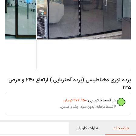
پرده توری مغناطیسی (پرده آهنربایی ) ارتفاع 240 و عرض
135
هر قسط با ترب‌پی:
۹۷۶٬۲۵۰
تومان
۴ قسط ماهانه. بدون سود، چک و ضامن.
توضیحات
نظرات کاربران