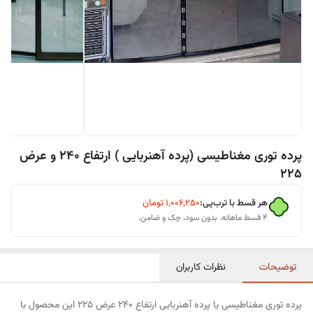
پرده توری مغناطیسی (پرده آهنربایی ) ارتفاع 240 و عرض
225
هر قسط با ترب‌پی:
۱٬۰۰۶٬۲۵۰
تومان
۴ قسط ماهانه. بدون سود، چک و ضامن.
توضیحات
نظرات کاربران
پرده توری مغناطیسی یا پرده آهنربایی ارتفاع 240 عرض 225 این محصول با