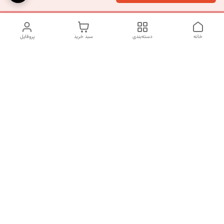
خانه
دسته‌بندی
سبد خرید
پروفایل
دسترسی سریع
تماس با ما
شکایات
درباره ما
قوانین و مقررات
سیاست حریم خصوصی
شماره تماس
09120511265
آدرس ایمیل
mahsasharahi1397@gmail.com