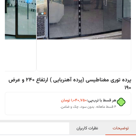
پرده توری مغناطیسی (پرده آهنربایی ) ارتفاع 240 و عرض
190
هر قسط با ترب‌پی:
۱٬۰۴۰٬۷۵۰
تومان
۴ قسط ماهانه. بدون سود، چک و ضامن.
توضیحات
نظرات کاربران