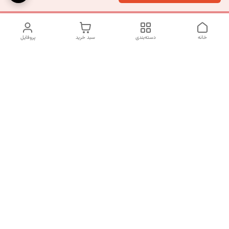
خانه
دسته‌بندی
سبد خرید
پروفایل
دسترسی سریع
تماس با ما
شکایات
درباره ما
قوانین و مقررات
سیاست حریم خصوصی
شماره تماس
09120511265
آدرس ایمیل
mahsasharahi1397@gmail.com