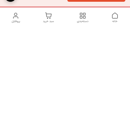
خانه
دسته‌بندی
سبد خرید
پروفایل
دسترسی سریع
تماس با ما
شکایات
درباره ما
قوانین و مقررات
سیاست حریم خصوصی
شماره تماس
09120511265
آدرس ایمیل
mahsasharahi1397@gmail.com