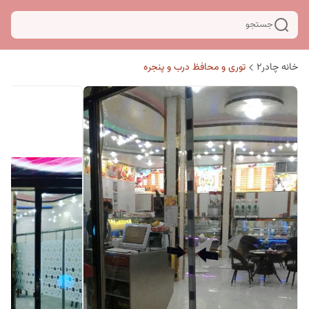
جستجو
خانه چادر۲
توری و محافظ درب و پنجره