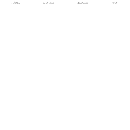
خانه
دسته‌بندی
سبد خرید
پروفایل
دسترسی سریع
تماس با ما
شکایات
درباره ما
قوانین و مقررات
سیاست حریم خصوصی
شماره تماس
09120511265
آدرس ایمیل
mahsasharahi1397@gmail.com