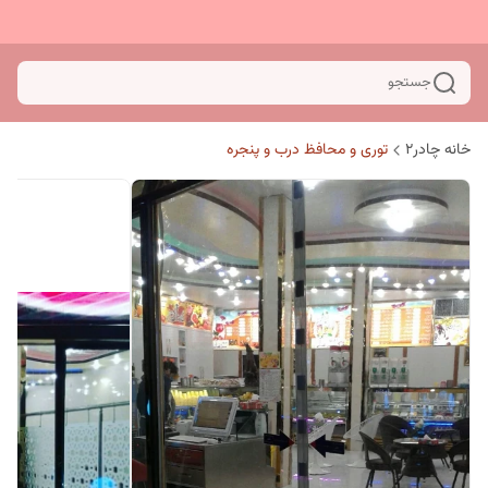
جستجو
خانه چادر۲
توری و محافظ درب و پنجره