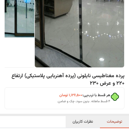
پرده مغناطیسی نایلونی (پرده آهنربایی پلاستیکی) ارتفاع
220 و عرض 230
هر قسط با ترب‌پی:
۱٬۱۲۶٬۵۰۰
تومان
۴ قسط ماهانه. بدون سود، چک و ضامن.
توضیحات
نظرات کاربران