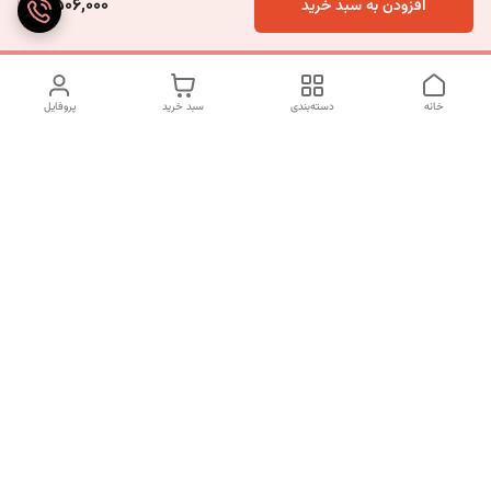
4,506,000
افزودن به سبد خرید
خانه
دسته‌بندی
سبد خرید
پروفایل
دسترسی سریع
تماس با ما
شکایات
درباره ما
قوانین و مقررات
سیاست حریم خصوصی
برای پیگیری سفارش ها از ساعت 10 الی 16 روزهای غیر تعطیل با شماره