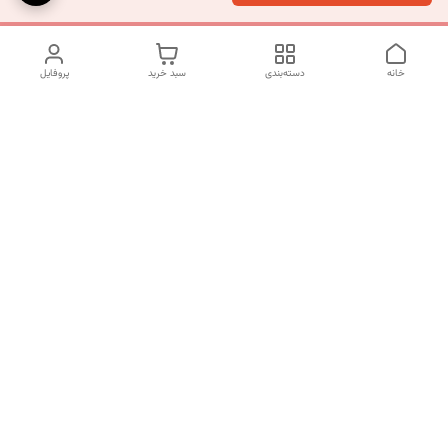
خانه
دسته‌بندی
سبد خرید
پروفایل
دسترسی سریع
تماس با ما
شکایات
درباره ما
قوانین و مقررات
سیاست حریم خصوصی
شماره تماس
09120511265
آدرس ایمیل
mahsasharahi1397@gmail.com