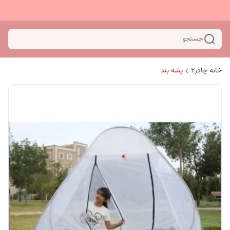
جستجو
خانه چادر۲
پشه بند