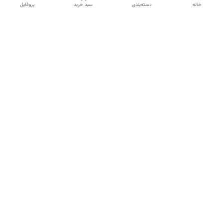
خانه
دسته‌بندی
سبد خرید
پروفایل
دسترسی سریع
تماس با ما
شکایات
درباره ما
قوانین و مقررات
سیاست حریم خصوصی
شماره تماس
09120511265
آدرس ایمیل
mahsasharahi1397@gmail.com