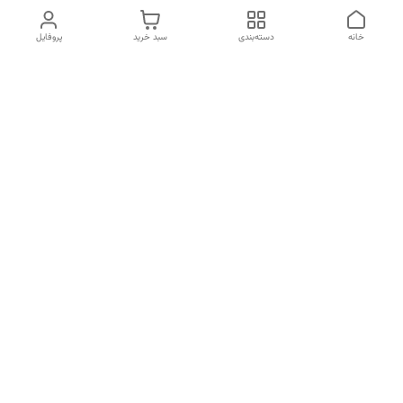
خانه
دسته‌بندی
سبد خرید
پروفایل
دسترسی سریع
تماس با ما
شکایات
درباره ما
قوانین و مقررات
سیاست حریم خصوصی
شماره تماس
09197499400
آدرس ایمیل
mahsasharahi1397@gmail.com