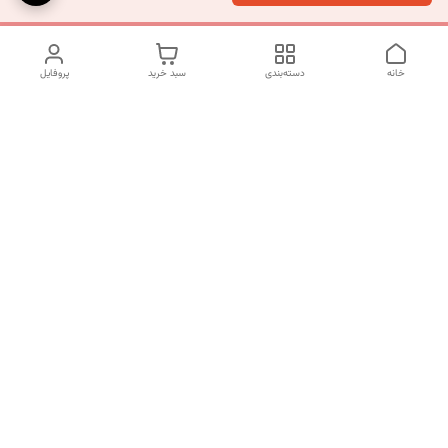
خانه
دسته‌بندی
سبد خرید
پروفایل
دسترسی سریع
تماس با ما
شکایات
درباره ما
قوانین و مقررات
سیاست حریم خصوصی
شماره تماس
09120511265
آدرس ایمیل
mahsasharahi1397@gmail.com