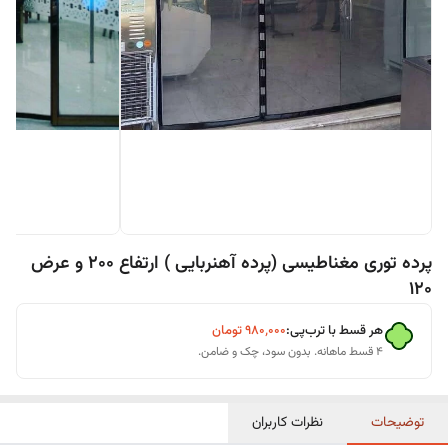
پرده توری مغناطیسی (پرده آهنربایی ) ارتفاع 200 و عرض
120
هر قسط با ترب‌پی:
۹۸۰٬۰۰۰
تومان
۴ قسط ماهانه. بدون سود، چک و ضامن.
توضیحات
نظرات کاربران