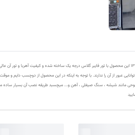
پرده توری مغناطیسی یا پرده آهنربایی ارتفاع 200 و عرض 130 این محصول با تور فایبر گلاس درجه یک ساخته شده و کی
وانایی عبور از آن را ندارند. با توجه به اینکه در این محصول از دوچسب دایم و 
وحی مانند شیشه ، سنگ صیغلی ، آهن و... میچسبد طریقه نصب آن بسیار ساده میب
ایید