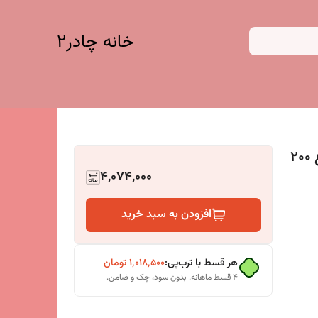
خانه چادر۲
پرده توری مغناطیسی (پرده آهنربایی ) ارتفاع 200
4,074,000
افزودن به سبد خرید
هر قسط با ترب‌پی:
۱٬۰۱۸٬۵۰۰
تومان
۴ قسط ماهانه. بدون سود، چک و ضامن.