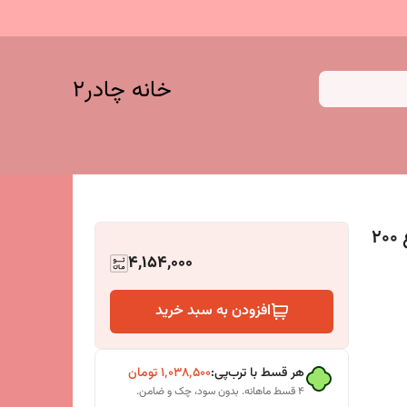
خانه چادر۲
پرده توری مغناطیسی (پرده آهنربایی ) ارتفاع 200
4,154,000
افزودن به سبد خرید
هر قسط با ترب‌پی:
۱٬۰۳۸٬۵۰۰
تومان
۴ قسط ماهانه. بدون سود، چک و ضامن.