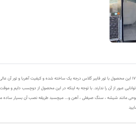
پرده توری مغناطیسی یا پرده آهنربایی ارتفاع 200 و عرض 170 این محصول با تور فایبر گلاس درجه یک ساخته شده و کی
وانایی عبور از آن را ندارند. با توجه به اینکه در این محصول از دوچسب دایم و 
وحی مانند شیشه ، سنگ صیغلی ، آهن و... میچسبد طریقه نصب آن بسیار ساده میب
ایید