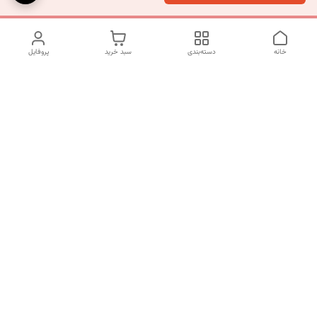
خانه
دسته‌بندی
سبد خرید
پروفایل
دسترسی سریع
تماس با ما
شکایات
درباره ما
قوانین و مقررات
سیاست حریم خصوصی
شماره تماس
09120511265
آدرس ایمیل
mahsasharahi1397@gmail.com