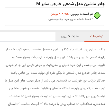
چادر ماشین مدل شمعی خارجی سایز M
هر قسط با ترب‌پی:
۸۱۸٬۷۵۰
تومان
۴ قسط ماهانه. بدون سود، چک و ضامن.
توضیحات
نظرات کاربران
مناسب برای پراید تیبا2، پژو 206 و... این محصول منحصر به فرد تهیه شده از
پارچه شمعی خارجی می باشد. این مدل پارچه دارای بافت بسیار سبک و
ظریف می باشد، و این خود دلیلی بر معروفیت و خوش فرمی این چادر خودرو
شده. چادر خودرو مدل شمعی با رنگی نقره ای تولید شده این عامل باعث
حداکثر بازتاب نور خورشید در تابستان می باشد از دیگر مزیت های این مدل با
توجه به سبک بودن پارچه، استفاده آسان و قابلیت شست و شو با ماشین
لباسشویی می باشد ✅ دارای کیف حمل ✅ دوخت بسیار تمیز ✅ ضدخاک،
ضدخش، ضدآفتاب ✅ ضدآب بودن با درصد بالا ✅ قیمت مناسب ✅ ارسال