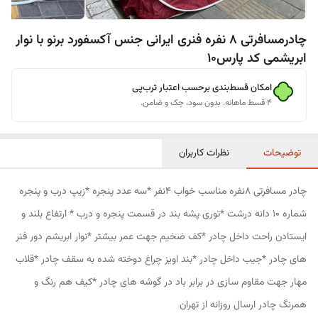
چادرمسافرتی 8 نفره فنری ایرانی جنس آکسفورد برنو با نوار
ابریشمی کد پارس10
امکان قسط‌بندی برحسب اعتبار ترب‌پی
۴ قسط ماهانه. بدون سود، چک و ضامن.
توضیحات
نظرات کاربران
چادر مسافرتی 8نفره مناسب خواب 4نفر *سه عدد پنجره *زیپ درب و پنجره
شماره 10 دانه درشت *توری پشه بند در قسمت پنجره و درب * ارتفاع بلند و
ایستادن راحت داخل چادر *کف ضخیم جهت عمر بیشتر *نوار ابریشم دور فنر
های چادر *جیب داخل چادر *بند اویز چراغ دوخته شده به سقف چادر *قلاب
مهار جهت مقاوم سازی در برابر باد در گوشه های چادر *کیف هم رنگ و
همرنگ چادر ارسال روزانه از تهران