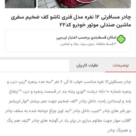
چادر مسافرتی 12 نفره مدل فنری تاشو کف ضخیم سفری
ماشین صندلی موتور خودرو کد22
امکان قسط‌بندی برحسب اعتبار ترب‌پی
۴ قسط ماهانه. بدون سود، چک و ضامن.
توضیحات
نظرات کاربران
چادر مسافرتی12 نفره مناسب خواب 5 الی 6 نفر *سه عدد پنجره *زیپ درب و
پنجره شماره 10 دانه درشت *توری پشه بند در قسمت پنجره و درب * ارتفاع
بلند و ایستادن راحت داخل چادر *کف ضخیم جهت عمر بیشتر *نوار ابریشم
دور فنر های چادر *جیب داخل چادر *بند اویز چراغ دوخته شده به سقف چادر
*قلاب مهار جهت مقاوم سازی در برابر باد در گوشه های چادر *کیف هم رنگ
و همرنگ چادر