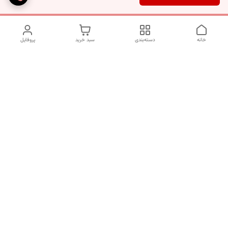
خانه
دسته‌بندی
سبد خرید
پروفایل
دسترسی سریع
تماس با ما
شکایات
درباره ما
قوانین و مقررات
سیاست حریم خصوصی
شماره تماس
09120511265
آدرس ایمیل
mahsasharahi1397@gmail.com