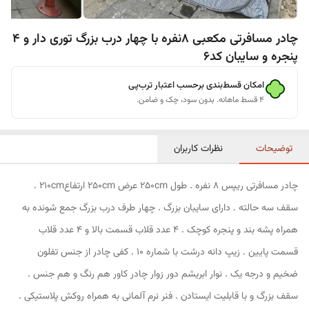
چادر مسافرتی مکعبی 8نفره با چهار درب بزرگ توری دار و 4
پنجره و سایبان کد6
امکان قسط‌بندی برحسب اعتبار ترب‌پی
۴ قسط ماهانه. بدون سود، چک و ضامن.
توضیحات
نظرات کاربران
چادر مسافرتی ریپس 8 نفره . طول 250cm عرض 250cm ارتفاع210cm .
سقف سه حالته . دارای سایبان بزرگ . چهار طرف درب بزرگ جمع شونده به
همراه پشه بند و پنجره کوچک . 4 عدد قلاب قسمت بالا و 4 عدد قلاب
قسمت پایین . زیپ دانه درشت با شماره 10 . کفی چادر از جنس تفلون
ضخیم و درجه یک . نوار ابریشم دور زوار چادر کاور هم رنگ و هم جنس .
سقف بزرگ و با قابلیت ایستادن . فنر نرم آلمانی به همراه روکش پلاستیکی .