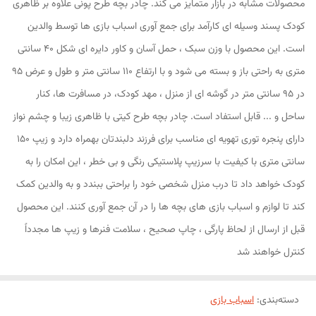
محصولات مشابه در بازار متمایز می کند. چادر بچه طرح پونی علاوه بر ظاهری
کودک پسند وسیله ای کارآمد برای جمع آوری اسباب بازی ها توسط والدین
است. این محصول با وزن سبک ، حمل آسان و کاور دایره ای شکل 40 سانتی
متری به راحتی باز و بسته می شود و با ارتفاع 110 سانتی متر و طول و عرض 95
در 95 سانتی متر در گوشه ای از منزل ، مهد کودک، در مسافرت ها، کنار
ساحل و ... قابل استفاد است. چادر بچه طرح کیتی با ظاهری زیبا و چشم نواز
دارای پنجره توری تهویه ای مناسب برای فرزند دلبندتان بهمراه دارد و زیپ 150
سانتی متری با کیفیت با سرزیپ پلاستیکی رنگی و بی خطر ، این امکان را به
کودک خواهد داد تا درب منزل شخصی خود را براحتی ببندد و به والدین کمک
کند تا لوازم و اسباب بازی های بچه ها را در آن جمع آوری کنند. این محصول
قبل از ارسال از لحاظ پارگی ، چاپ صحیح ، سلامت فنرها و زیپ ها مجدداً
کنترل خواهند شد
دسته‌بندی
:
اسباب بازی