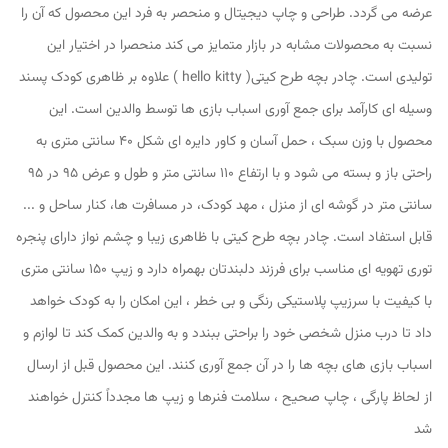
عرضه می گردد. طراحی و چاپ دیجیتال و منحصر به فرد این محصول که آن را
نسبت به محصولات مشابه در بازار متمایز می کند منحصرا در اختیار این
تولیدی است. چادر بچه طرح کیتی( hello kitty ) علاوه بر ظاهری کودک پسند
وسیله ای کارآمد برای جمع آوری اسباب بازی ها توسط والدین است. این
محصول با وزن سبک ، حمل آسان و کاور دایره ای شکل 40 سانتی متری به
راحتی باز و بسته می شود و با ارتفاع 110 سانتی متر و طول و عرض 95 در 95
سانتی متر در گوشه ای از منزل ، مهد کودک، در مسافرت ها، کنار ساحل و ...
قابل استفاد است. چادر بچه طرح کیتی با ظاهری زیبا و چشم نواز دارای پنجره
توری تهویه ای مناسب برای فرزند دلبندتان بهمراه دارد و زیپ 150 سانتی متری
با کیفیت با سرزیپ پلاستیکی رنگی و بی خطر ، این امکان را به کودک خواهد
داد تا درب منزل شخصی خود را براحتی ببندد و به والدین کمک کند تا لوازم و
اسباب بازی های بچه ها را در آن جمع آوری کنند. این محصول قبل از ارسال
از لحاظ پارگی ، چاپ صحیح ، سلامت فنرها و زیپ ها مجدداً کنترل خواهند
شد