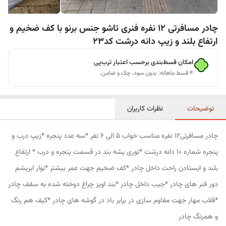
چادر مسافرتی 12 نفره فنری تاشو جنس برنو با کف ضخیم و
ارتفاع بلند و زیپ دانه درشت کد23
امکان قسط‌بندی برحسب اعتبار ترب‌پی
۴ قسط ماهانه. بدون سود، چک و ضامن.
توضیحات
نظرات کاربران
چادر مسافرتی12 نفره مناسب خواب 5 الی 6 نفر *سه عدد پنجره *زیپ درب و
پنجره شماره 10 دانه درشت *توری پشه بند در قسمت پنجره و درب * ارتفاع
بلند و ایستادن راحت داخل چادر *کف ضخیم جهت عمر بیشتر *نوار ابریشم
دور فنر های چادر *جیب داخل چادر *بند اویز چراغ دوخته شده به سقف چادر
*قلاب مهار جهت مقاوم سازی در برابر باد در گوشه های چادر *کیف هم رنگ
و همرنگ چادر