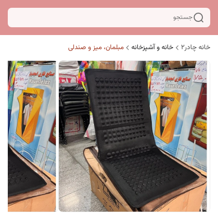
جستجو
خانه چادر۲
خانه و آشپزخانه
مبلمان، میز و صندلی