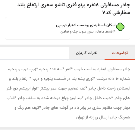
چادر مسافرتی 8نفره برنو فنری تاشو سفری ارتفاع بلند
سفارشی کد7
امکان قسط‌بندی برحسب اعتبار ترب‌پی
۴ قسط ماهانه. بدون سود، چک و ضامن.
توضیحات
نظرات کاربران
چادر مسافرتی 8نفره مناسب خواب 4نفر *سه عدد پنجره *زیپ درب و پنجره
شماره 10 دانه درشت *توری پشه بند در قسمت پنجره و درب * ارتفاع بلند و
ایستادن راحت داخل چادر *کف ضخیم جهت عمر بیشتر *نوار ابریشم دور فنر
های چادر *جیب داخل چادر *بند اویز چراغ دوخته شده به سقف چادر *قلاب
مهار جهت مقاوم سازی در برابر باد در گوشه های چادر *کیف هم رنگ و
همرنگ چادر ارسال روزانه از تهران