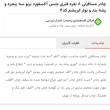
چادر مسافرتی 8 نفره فنری جنس آکسفورد برنو سه پنجره و
پشه بند و نوار ابریشم کد4
امکان قسط‌بندی برحسب اعتبار ترب‌پی
۴ قسط ماهانه. بدون سود، چک و ضامن.
توضیحات
نظرات کاربران
چادر مسافرتی 8نفره مناسب خواب 4نفر *سه عدد پنجره *زیپ درب و پنجره
شماره 10 دانه درشت *توری پشه بند در قسمت پنجره و درب * ارتفاع بلند و
ایستادن راحت داخل چادر *کف ضخیم جهت عمر بیشتر *نوار ابریشم دور فنر
های چادر *جیب داخل چادر *بند اویز چراغ دوخته شده به سقف چادر *قلاب
مهار جهت مقاوم سازی در برابر باد در گوشه های چادر *کیف هم رنگ و
همرنگ چادر ارسال روزانه از تهران