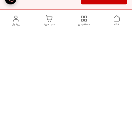
خانه
دسته‌بندی
سبد خرید
پروفایل
دسترسی سریع
تماس با ما
شکایات
درباره ما
قوانین و مقررات
سیاست حریم خصوصی
برای پیگیری سفارش ها از ساعت 10 الی 16 روزهای غیر تعطیل با شماره