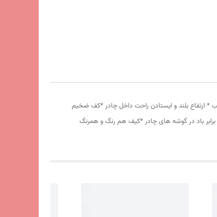
 دانه درشت *توری پشه بند در قسمت پنجره و درب * ارتفاع بلند و ایستادن راحت داخل چادر *کف ضخیم
برابر باد در گوشه های چادر *کیف هم رنگ و همرنگ