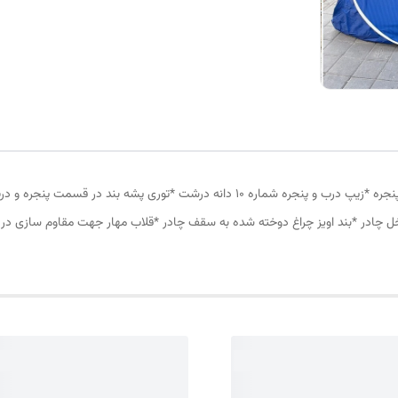
چادر مسافرتی12 نفره مناسب خواب 5 الی 6 نفر *سه عدد پنجره *زیپ درب و پنجره شماره 10
ل چادر *بند اویز چراغ دوخته شده به سقف چادر *قلاب مهار جهت مقاوم سازی در 