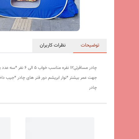
توضیحات
نظرات کاربران
جهت عمر بیشتر *نوار ابریشم دور فنر های چادر *جیب داخ
چادر