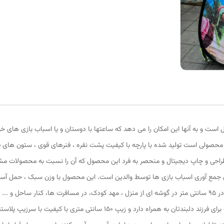
 است و به آنها این امکان را می دهد که ساعتها با دوستان و یا اسباب بازی های خ
محصولی است تولید شده با پارچه با کیفیت پشت نقره ، فنرهای قوی ، ستون های ف
طراحی و چاپ دیجیتال و منحصر به فرد این محصول که آن را نسبت به محصولات مشابه
بسته می شود و با ارتفاع 110 سانتی متر و طول و عرض 95 در 95 سانتی متر در گوشه ای از منزل ، مهد کودک، در مسا
ظاهری زیبا و چشم نواز دارای پنجره توری تهویه ای مناسب برای فرزند دلبندتان به