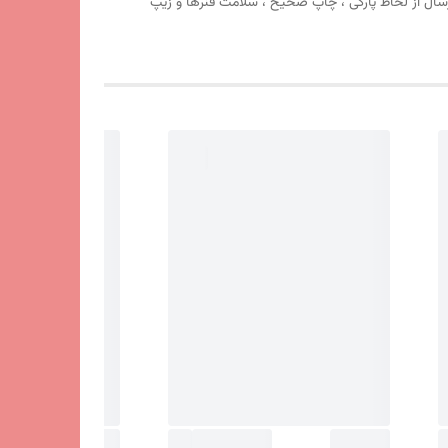
ارسال از لحاظ پارگی ، چاپ صحیح ، سلامت فنرها و زیپ