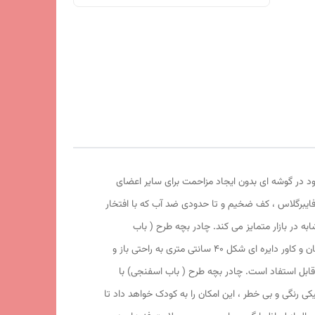
ود در گوشه ای بدون ایجاد مزاحمت برای سایر اعضای
ایبرگلاس ، کف ضخیم و تا حدودی ضد آب که با افتخار
 در بازار متمایز می کند. چادر بچه طرح ( باب
اسفنجی)علاوه بر ظاهری کودک پسند وسیله ای کارآمد برای جمع آوری اسباب بازی ها توسط والدین است. این محصول با وزن سبک ، حمل آسان و کاور دایره ای شکل 40 سانتی متری به راحتی باز و
فرت ها، کنار ساحل و ... قابل استفاد است. چادر بچه طرح ( باب اسفنجی) با
 همراه دارد و زیپ 150 سانتی متری با کیفیت با سرزیپ پلاستیکی رنگی و بی خطر ، این امکان را به کودک خواهد داد تا