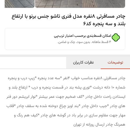
چادر مسافرتی 8نفره مدل فنری تاشو جنس برنو با ارتفاع
بلند و سه پنجره کد6
امکان قسط‌بندی برحسب اعتبار ترب‌پی
۴ قسط ماهانه. بدون سود، چک و ضامن.
توضیحات
نظرات کاربران
چادر مسافرتی 8نفره مناسب خواب 4نفر *سه عدد پنجره *زیپ درب و پنجره
شماره 10 دانه درشت *توری پشه بند در قسمت پنجره و درب * ارتفاع بلند و
ایستادن راحت داخل چادر *کف ضخیم جهت عمر بیشتر *نوار ابریشم دور فنر
های چادر *جیب داخل چادر *بند اویز چراغ دوخته شده به سقف چادر *قلاب
مهار جهت مقاوم سازی در برابر باد در گوشه های چادر *کیف هم رنگ و
همرنگ چادر ارسال روزانه از تهران