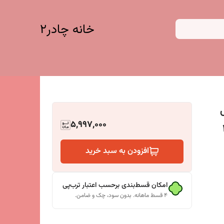
خانه چادر۲
س
5,997,000
افزودن به سبد خرید
امکان قسط‌بندی برحسب اعتبار ترب‌پی
۴ قسط ماهانه. بدون سود، چک و ضامن.