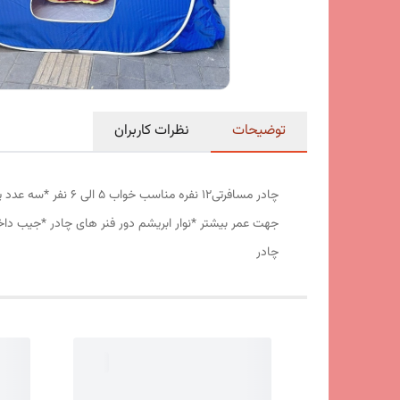
توضیحات
نظرات کاربران
جهت عمر بیشتر *نوار ابریشم دور فنر های چادر *جیب داخ
چادر