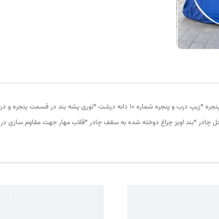
چادر مسافرتی12 نفره مناسب خواب 5 الی 6 نفر *سه عدد پنجره *زیپ درب و پنجره شماره 10
ل چادر *بند اویز چراغ دوخته شده به سقف چادر *قلاب مهار جهت مقاوم سازی در 