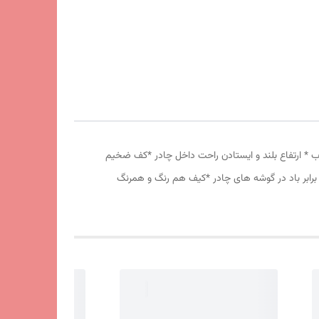
 دانه درشت *توری پشه بند در قسمت پنجره و درب * ارتفاع بلند و ایستادن راحت داخل چادر *کف ضخیم
برابر باد در گوشه های چادر *کیف هم رنگ و همرنگ