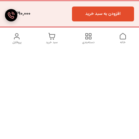
4,490,000
افزودن به سبد خرید
خانه
دسته‌بندی
سبد خرید
پروفایل
دسترسی سریع
تماس با ما
شکایات
درباره ما
قوانین و مقررات
سیاست حریم خصوصی
شماره تماس
09120511265