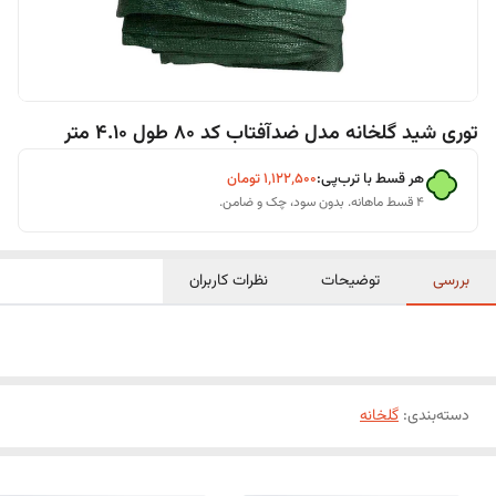
توری شید گلخانه مدل ضدآفتاب کد 80 طول 4.10 متر
هر قسط با ترب‌پی:
۱٬۱۲۲٬۵۰۰
تومان
۴ قسط ماهانه. بدون سود، چک و ضامن.
بررسی
توضیحات
نظرات کاربران
دسته‌بندی
:
گلخانه