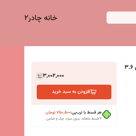
خانه چادر۲
توری شید گلخانه مدل ضدآفتاب کد 80 طول 3.6
3,002,000
افزودن به سبد خرید
هر قسط با ترب‌پی:
۷۵۰٬۵۰۰
تومان
۴ قسط ماهانه. بدون سود، چک و ضامن.