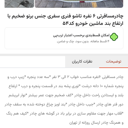
چادرمسافرتی 6 نفره تاشو فنری سفری جنس برنو ضخیم با
ارتفاع بند ماشین خودرو کد54
امکان قسط‌بندی برحسب اعتبار ترب‌پی
۴ قسط ماهانه. بدون سود، چک و ضامن.
توضیحات
نظرات کاربران
چادر مسافرتی 6نفره مناسب خواب 2 الی 3 نفر *سه عدد پنجره *زیپ درب و
پنجره شماره 10 دانه درشت *توری پشه بند در قسمت پنجره و درب * ارتفاع
بلند و ایستادن راحت داخل چادر *کف ضخیم جهت عمر بیشتر *نوار ابریشم
دور فنر های چادر *جیب داخل چادر *بند اویز چراغ دوخته شده به سقف چادر
*قلاب مهار جهت مقاوم سازی در برابر باد در گوشه های چادر *کیف هم رنگ
و همرنگ چادر ارسال روزانه از تهران