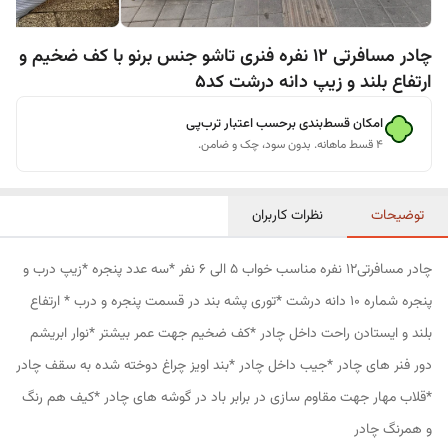
چادر مسافرتی 12 نفره فنری تاشو جنس برنو با کف ضخیم و
ارتفاع بلند و زیپ دانه درشت کد5
امکان قسط‌بندی برحسب اعتبار ترب‌پی
۴ قسط ماهانه. بدون سود، چک و ضامن.
توضیحات
نظرات کاربران
چادر مسافرتی12 نفره مناسب خواب 5 الی 6 نفر *سه عدد پنجره *زیپ درب و
پنجره شماره 10 دانه درشت *توری پشه بند در قسمت پنجره و درب * ارتفاع
بلند و ایستادن راحت داخل چادر *کف ضخیم جهت عمر بیشتر *نوار ابریشم
دور فنر های چادر *جیب داخل چادر *بند اویز چراغ دوخته شده به سقف چادر
*قلاب مهار جهت مقاوم سازی در برابر باد در گوشه های چادر *کیف هم رنگ
و همرنگ چادر