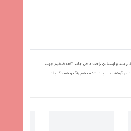
وری پشه بند در قسمت پنجره و درب * ارتفاع بلند و ایستادن راحت داخل چادر *کف ضخیم جهت
 باد در گوشه های چادر *کیف هم رنگ و همرنگ چادر