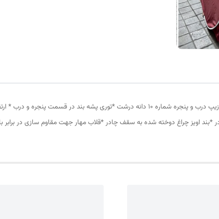
چادر مسافرتی 8نفره مناسب خواب 4نفر *سه عدد پنجره *زیپ درب و پنجره شماره 10 دانه درشت *ت
در *بند اویز چراغ دوخته شده به سقف چادر *قلاب مهار جهت مقاوم سازی در برابر