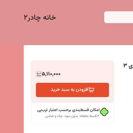
خانه چادر۲
چادر مسافرتی 8 نفره فنری با جنس برنو دارای 3
5,110,000
افزودن به سبد خرید
امکان قسط‌بندی برحسب اعتبار ترب‌پی
۴ قسط ماهانه. بدون سود، چک و ضامن.