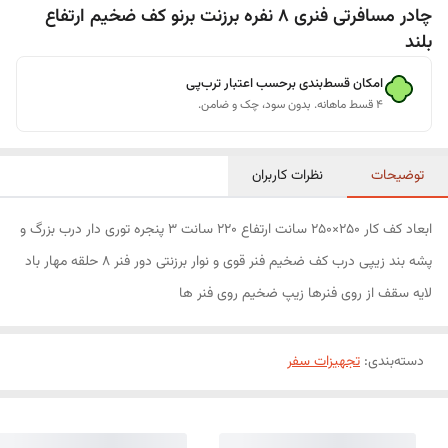
چادر مسافرتی فنری 8 نفره برزنت برنو کف ضخیم ارتفاع
بلند
امکان قسط‌بندی برحسب اعتبار ترب‌پی
۴ قسط ماهانه. بدون سود، چک و ضامن.
توضیحات
نظرات کاربران
ابعاد کف کار 250×250 سانت ارتفاع 220 سانت 3 پنجره توری دار درب بزرگ و
پشه بند زیپی درب کف ضخیم فنر قوی و نوار برزنتی دور فنر 8 حلقه مهار باد
لایه سقف از روی فنرها زیپ ضخیم روی فنر ها
دسته‌بندی
:
تجهیزات سفر