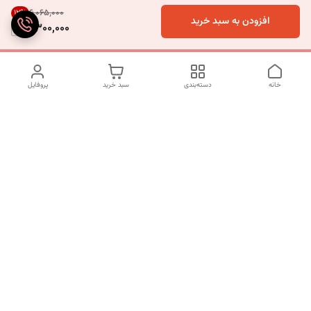
۶٬۰۶۵٬۰۰۰
12
%
افزودن به سبد خرید
5,300,000
خانه
دسته‌بندی
سبد خرید
پروفایل
دسترسی سریع
تماس با ما
شکایات
درباره ما
قوانین و مقررات
سیاست حریم خصوصی
شماره تماس
09120511265