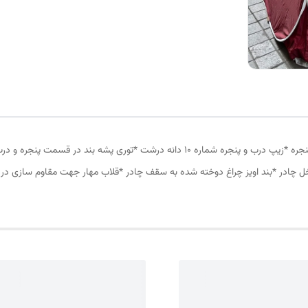
چادر مسافرتی 6نفره مناسب خواب 2 الی 3 نفر *سه عدد پنجره *زیپ درب و پنجره شماره 10 د
ل چادر *بند اویز چراغ دوخته شده به سقف چادر *قلاب مهار جهت مقاوم سازی در 