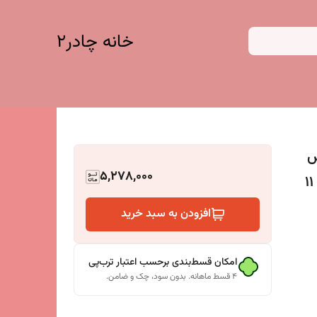
خانه چادر۲
نس
5,278,000
افزودن به سبد خرید
امکان قسط‌بندی برحسب اعتبار ترب‌پی
۴ قسط ماهانه. بدون سود، چک و ضامن.