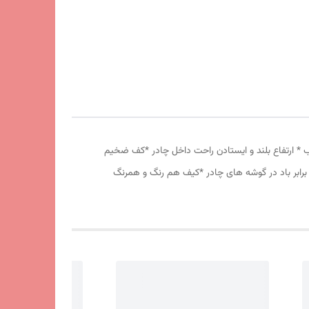
انه درشت *توری پشه بند در قسمت پنجره و درب * ارتفاع بلند و ایستادن راحت داخل چادر *کف ضخیم
برابر باد در گوشه های چادر *کیف هم رنگ و همرنگ