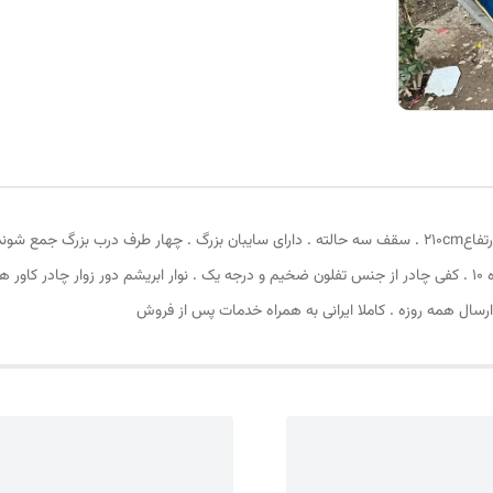
بالا و 4 عدد قلاب قسمت پایین . زیپ دانه درشت با شماره 10 . کفی چادر از جنس تفلون ضخیم و درجه یک . نوار ابر
ارسال همه روزه . کاملا ایرانی به همراه خدمات پس از فروش