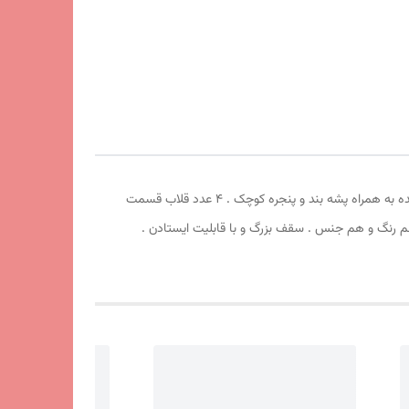
چادر مسافرتی ریپس 8 نفره . طول 250cm عرض 250cm ارتفاع210cm . سقف سه حالته . دارای سایبان بزرگ . چهار طرف درب بزرگ جمع شونده به همراه پشه بند و پنجره کوچک . 4 عدد قلاب قسمت
یشم دور زوار چادر کاور هم رنگ و هم جنس . سقف بزرگ و با قابلیت ایستادن .