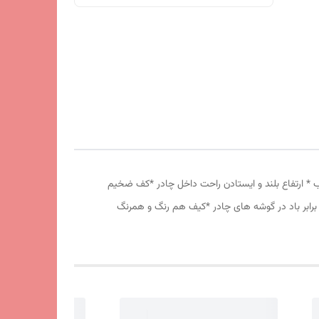
انه درشت *توری پشه بند در قسمت پنجره و درب * ارتفاع بلند و ایستادن راحت داخل چادر *کف ضخیم
برابر باد در گوشه های چادر *کیف هم رنگ و همرنگ