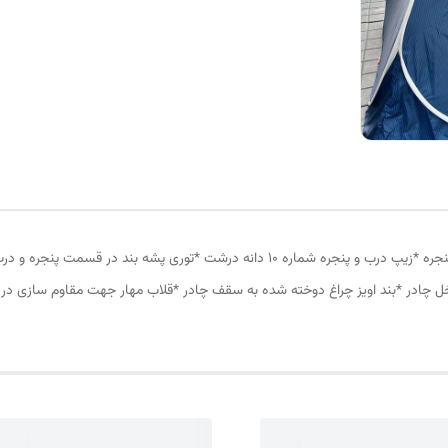
چادر مسافرتی 6نفره مناسب خواب 2 الی 3 نفر *سه عدد پنجره *زیپ درب و پنجره شماره 10 د
ل چادر *بند اویز چراغ دوخته شده به سقف چادر *قلاب مهار جهت مقاوم سازی در 