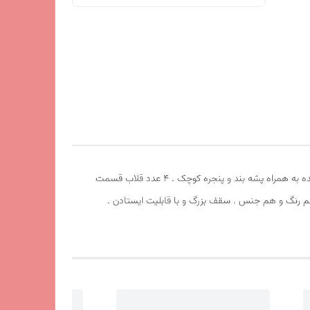
چادر مسافرتی ریپس 8 نفره . طول 250cm عرض 250cm ارتفاع210cm . سقف سه حالته . دارای سایبان بزرگ . چهار طرف درب بزرگ جمع شونده به همراه پشه بند و پنجره کوچک . 4 عدد قلاب قسمت
یشم دور زوار چادر کاور هم رنگ و هم جنس . سقف بزرگ و با قابلیت ایستادن .