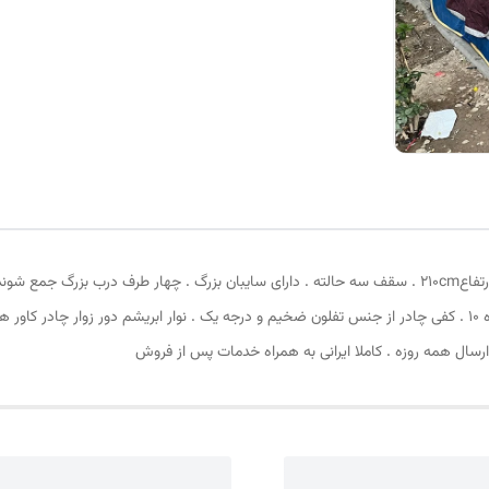
بالا و 4 عدد قلاب قسمت پایین . زیپ دانه درشت با شماره 10 . کفی چادر از جنس تفلون ضخیم و درجه یک . نوار ابر
ارسال همه روزه . کاملا ایرانی به همراه خدمات پس از فروش