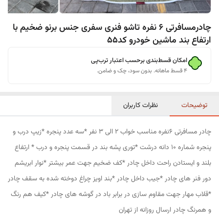
چادرمسافرتی 6 نفره تاشو فنری سفری جنس برنو ضخیم با
ارتفاع بند ماشین خودرو کد55
امکان قسط‌بندی برحسب اعتبار ترب‌پی
۴ قسط ماهانه. بدون سود، چک و ضامن.
توضیحات
نظرات کاربران
چادر مسافرتی 6نفره مناسب خواب 2 الی 3 نفر *سه عدد پنجره *زیپ درب و
پنجره شماره 10 دانه درشت *توری پشه بند در قسمت پنجره و درب * ارتفاع
بلند و ایستادن راحت داخل چادر *کف ضخیم جهت عمر بیشتر *نوار ابریشم
دور فنر های چادر *جیب داخل چادر *بند اویز چراغ دوخته شده به سقف چادر
*قلاب مهار جهت مقاوم سازی در برابر باد در گوشه های چادر *کیف هم رنگ
و همرنگ چادر ارسال روزانه از تهران