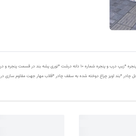
چادر مسافرتی12 نفره مناسب خواب 5 الی 6 نفر *سه عدد پنجره *زیپ درب و پنجره شماره 10
ل چادر *بند اویز چراغ دوخته شده به سقف چادر *قلاب مهار جهت مقاوم سازی در 