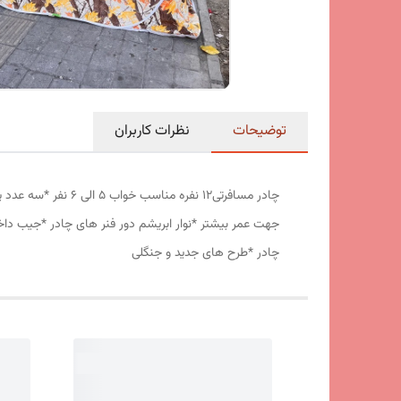
توضیحات
نظرات کاربران
جهت عمر بیشتر *نوار ابریشم دور فنر های چادر *جیب داخ
چادر *طرح های جدید و جنگلی