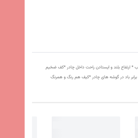
 دانه درشت *توری پشه بند در قسمت پنجره و درب * ارتفاع بلند و ایستادن راحت داخل چادر *کف ضخیم
برابر باد در گوشه های چادر *کیف هم رنگ و همرنگ