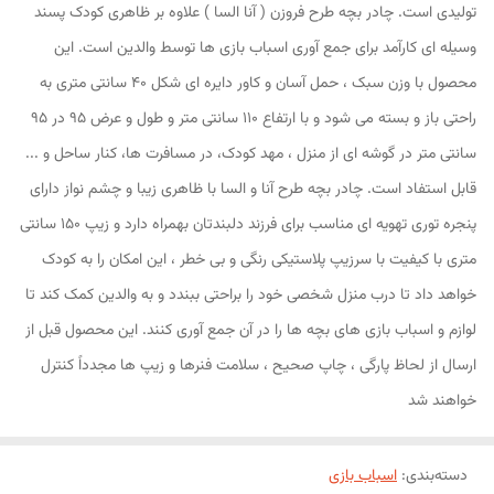
تولیدی است. چادر بچه طرح فروزن ( آنا السا ) علاوه بر ظاهری کودک پسند
وسیله ای کارآمد برای جمع آوری اسباب بازی ها توسط والدین است. این
محصول با وزن سبک ، حمل آسان و کاور دایره ای شکل 40 سانتی متری به
راحتی باز و بسته می شود و با ارتفاع 110 سانتی متر و طول و عرض 95 در 95
سانتی متر در گوشه ای از منزل ، مهد کودک، در مسافرت ها، کنار ساحل و ...
قابل استفاد است. چادر بچه طرح آنا و السا با ظاهری زیبا و چشم نواز دارای
پنجره توری تهویه ای مناسب برای فرزند دلبندتان بهمراه دارد و زیپ 150 سانتی
متری با کیفیت با سرزیپ پلاستیکی رنگی و بی خطر ، این امکان را به کودک
خواهد داد تا درب منزل شخصی خود را براحتی ببندد و به والدین کمک کند تا
لوازم و اسباب بازی های بچه ها را در آن جمع آوری کنند. این محصول قبل از
ارسال از لحاظ پارگی ، چاپ صحیح ، سلامت فنرها و زیپ ها مجدداً کنترل
خواهند شد
دسته‌بندی
:
اسباب بازی