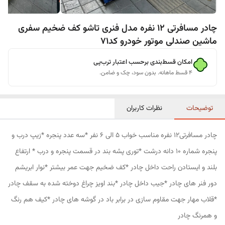
چادر مسافرتی 12 نفره مدل فنری تاشو کف ضخیم سفری
ماشین صندلی موتور خودرو کد71
امکان قسط‌بندی برحسب اعتبار ترب‌پی
۴ قسط ماهانه. بدون سود، چک و ضامن.
توضیحات
نظرات کاربران
چادر مسافرتی12 نفره مناسب خواب 5 الی 6 نفر *سه عدد پنجره *زیپ درب و
پنجره شماره 10 دانه درشت *توری پشه بند در قسمت پنجره و درب * ارتفاع
بلند و ایستادن راحت داخل چادر *کف ضخیم جهت عمر بیشتر *نوار ابریشم
دور فنر های چادر *جیب داخل چادر *بند اویز چراغ دوخته شده به سقف چادر
*قلاب مهار جهت مقاوم سازی در برابر باد در گوشه های چادر *کیف هم رنگ
و همرنگ چادر