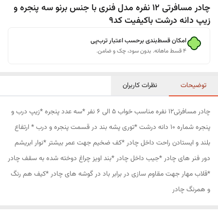
چادر مسافرتی 12 نفره مدل فنری با جنس برنو سه پنجره و
زیپ دانه درشت باکیفیت کد9
امکان قسط‌بندی برحسب اعتبار ترب‌پی
۴ قسط ماهانه. بدون سود، چک و ضامن.
توضیحات
نظرات کاربران
چادر مسافرتی12 نفره مناسب خواب 5 الی 6 نفر *سه عدد پنجره *زیپ درب و
پنجره شماره 10 دانه درشت *توری پشه بند در قسمت پنجره و درب * ارتفاع
بلند و ایستادن راحت داخل چادر *کف ضخیم جهت عمر بیشتر *نوار ابریشم
دور فنر های چادر *جیب داخل چادر *بند اویز چراغ دوخته شده به سقف چادر
*قلاب مهار جهت مقاوم سازی در برابر باد در گوشه های چادر *کیف هم رنگ
و همرنگ چادر