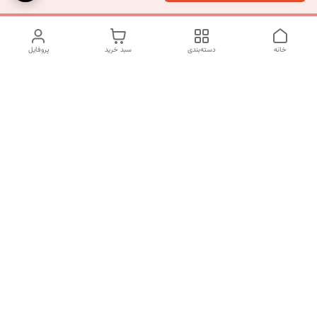
خانه
دسته‌بندی
سبد خرید
پروفایل
دسترسی سریع
تماس با ما
شکایات
درباره ما
قوانین و مقررات
سیاست حریم خصوصی
شماره تماس
09120511265
آدرس ایمیل
mahsasharahi1397@gmail.com