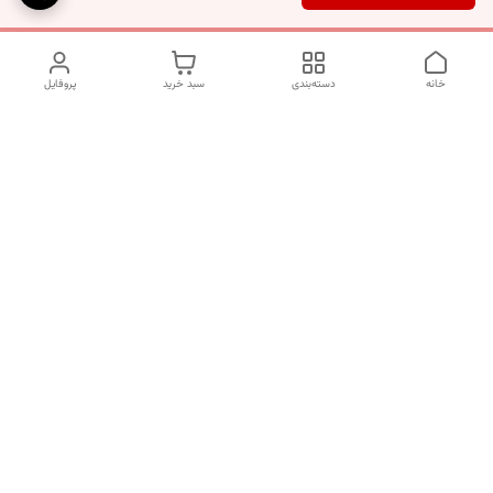
خانه
دسته‌بندی
سبد خرید
پروفایل
دسترسی سریع
تماس با ما
شکایات
درباره ما
قوانین و مقررات
سیاست حریم خصوصی
برای پیگیری سفارش ها از ساعت 10 الی 16 روزهای غیر تعطیل با شماره