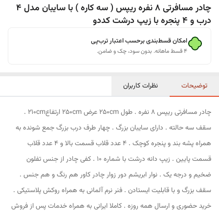
چادر مسافرتی 8 نفره ریپس ( سه کاره ) با سایبان مدل 4
درب و 4 پنجره با زیپ درشت کددو
امکان قسط‌بندی برحسب اعتبار ترب‌پی
۴ قسط ماهانه. بدون سود، چک و ضامن.
توضیحات
نظرات کاربران
چادر مسافرتی ریپس 8 نفره . طول 250cm عرض 250cm ارتفاع210cm .
سقف سه حالته . دارای سایبان بزرگ . چهار طرف درب بزرگ جمع شونده به
همراه پشه بند و پنجره کوچک . 4 عدد قلاب قسمت بالا و 4 عدد قلاب
قسمت پایین . زیپ دانه درشت با شماره 10 . کفی چادر از جنس تفلون
ضخیم و درجه یک . نوار ابریشم دور زوار چادر کاور هم رنگ و هم جنس .
سقف بزرگ و با قابلیت ایستادن . فنر نرم آلمانی به همراه روکش پلاستیکی .
خرید حضوری و ارسال همه روزه . کاملا ایرانی به همراه خدمات پس از فروش